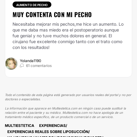
AUMENTO DE PECHO
MUY CONTENTA CON MI PECHO
Necesitaba mejorar mis pechos,me hice un aumento. Lo
que me daba mas miedo era el postoperatorio aunque
fue genial y no tuve muchos dolores en general. El
cirujano fue excelente conmigo tanto con el trato como
con los resultados!
Yolanda1190
61 comentarios
Todo el contenido de esta página está generado por usuarios reales del portal y no por
doctores o especialistas.
La información que aparece en Multiestetica.com en ningún caso puede sustituir la
relación entre el paciente y su médico. Multiestetica.com no hace apología de un
tratamiento médico específico, de un producto comercial o de un servicio.
MULTIESTETICA
EXPERIENCIAS
EXPERIENCIAS REALES SOBRE LIPOSUCCIÓN