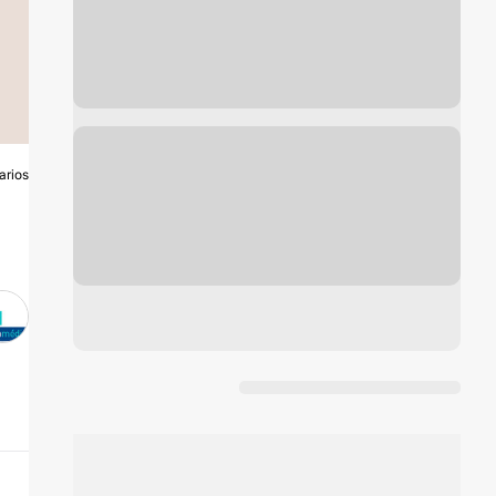
arios
A