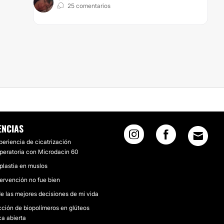
25 comentarios
ENCIAS
periencia de cicatrización
peratoria con Microdacin 60
plastia en muslos
tervención no fue bien
e las mejores decisiones de mi vida
cción de biopolímeros en glúteos
ca abierta