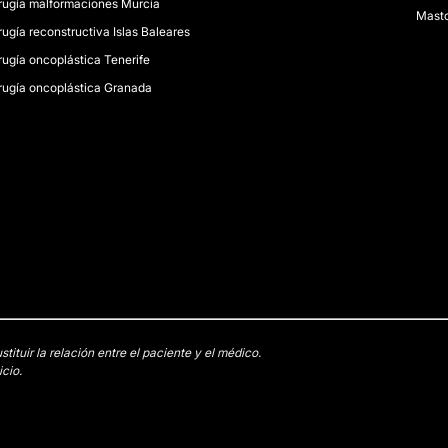
rugía malformaciones Murcia
Masto
rugía reconstructiva Islas Baleares
rugía oncoplástica Tenerife
rugía oncoplástica Granada
tuir la relación entre el paciente y el médico.
cio.