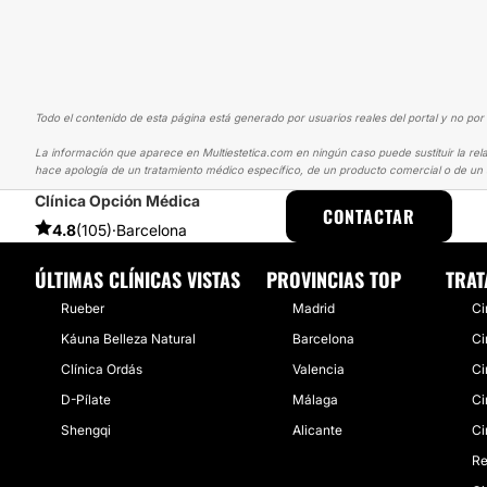
Todo el contenido de esta página está generado por usuarios reales del portal y no por 
La información que aparece en Multiestetica.com en ningún caso puede sustituir la rela
hace apología de un tratamiento médico específico, de un producto comercial o de un s
Clínica Opción Médica
MULTIESTETICA
EXPERIENCIAS
EXPERIENCIAS REALES SOBRE C
CONTACTAR
4.8
(105)
·
Barcelona
ÚLTIMAS CLÍNICAS VISTAS
PROVINCIAS TOP
TRAT
Rueber
Madrid
Ci
Káuna Belleza Natural
Barcelona
Ci
Clínica Ordás
Valencia
Ci
D-Pílate
Málaga
Ci
Shengqi
Alicante
Ci
Re