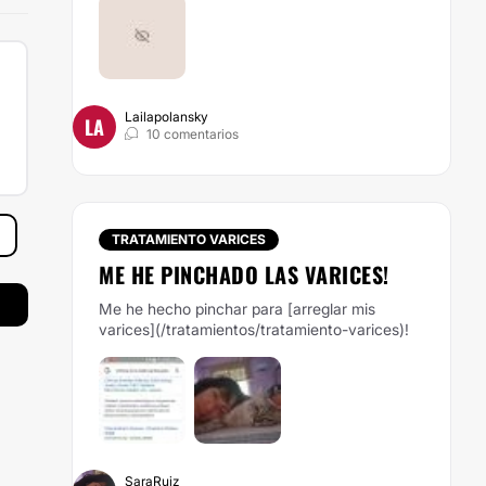
Lailapolansky
LA
10 comentarios
TRATAMIENTO VARICES
ME HE PINCHADO LAS VARICES!
Me he hecho pinchar para [arreglar mis
varices](/tratamientos/tratamiento-varices)!
SaraRuiz