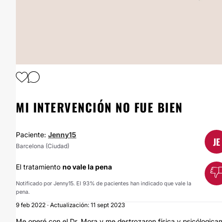
1
/
5
MI INTERVENCIÓN NO FUE BIEN
Paciente:
Jenny15
JE
Barcelona (Ciudad)
El tratamiento
no vale la pena
Notificado por Jenny15. El 93% de pacientes han indicado que vale la
pena.
9 feb 2022 · Actualización: 11 sept 2023
Me operé con el Dr. Mora y me destrozaron física y psicólogi