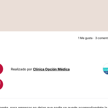
1
Me gusta
3 coment
CIRUGÍA RECONSTRUCTIV
Realizado por
Clínica Opción Médica
camente, para empezar no dejan que nadie se quede acompañandote la