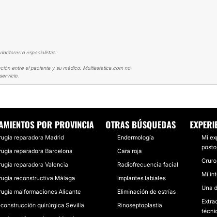
doctores o especialistas.
ción entre el paciente y su médico. Multiestetica.com no
ervicio.
IRUGÍA RECONSTRUCTIVA
MI INTERVENCIÓN NO FUE BIEN
AMIENTOS POR PROVINCIA
OTRAS BÚSQUEDAS
EXPERI
rugía reparadora Madrid
Endermología
Mi ex
posto
rugía reparadora Barcelona
Cara roja
Cruro
rugía reparadora Valencia
Radiofrecuencia facial
Mi in
rugía reconstructiva Málaga
Implantes labiales
Una d
rugía malformaciones Alicante
Eliminación de estrías
Extra
construcción quirúrgica Sevilla
Rinoseptoplastia
técni