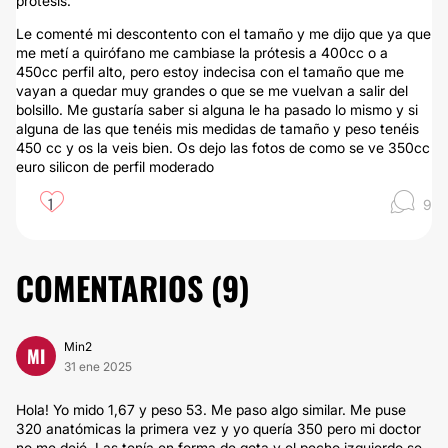
prótesis.
Le comenté mi descontento con el tamaño y me dijo que ya que
me metí a quirófano me cambiase la prótesis a 400cc o a
450cc perfil alto, pero estoy indecisa con el tamaño que me
vayan a quedar muy grandes o que se me vuelvan a salir del
bolsillo. Me gustaría saber si alguna le ha pasado lo mismo y si
alguna de las que tenéis mis medidas de tamaño y peso tenéis
450 cc y os la veis bien. Os dejo las fotos de como se ve 350cc
euro silicon de perfil moderado
1
9
COMENTARIOS (
9
)
Min2
MI
31 ene 2025
Hola! Yo mido 1,67 y peso 53. Me paso algo similar. Me puse
320 anatómicas la primera vez y yo quería 350 pero mi doctor
no me dejó. Las tenía en forma de gota y el pecho izquierdo se