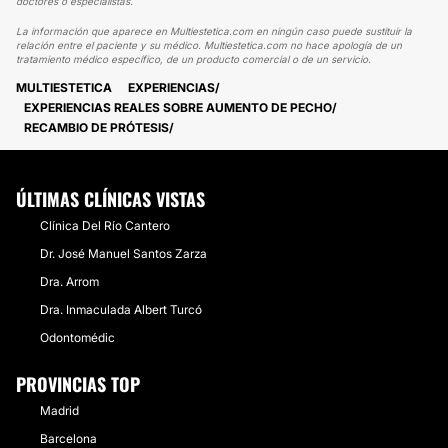
doctores o especialistas.
La información que aparece en Multiestetica.com en ningún caso puede sustituir la
relación entre el paciente y su médico. Multiestetica.com no hace apología de un
tratamiento médico específico, de un producto comercial o de un servicio.
MULTIESTETICA
EXPERIENCIAS
EXPERIENCIAS REALES SOBRE AUMENTO DE PECHO
RECAMBIO DE PRÓTESIS
ÚLTIMAS CLÍNICAS VISTAS
Clínica Del Río Cantero
Dr. José Manuel Santos Zarza
Dra. Arrom
Dra. Inmaculada Albert Turcó
Odontomédic
PROVINCIAS TOP
Madrid
Barcelona