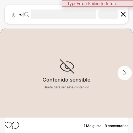
TypeError: Failed to fetch
|
1
/
2
1
Me gusta
9 comentarios
AUMENTO DE PECHO