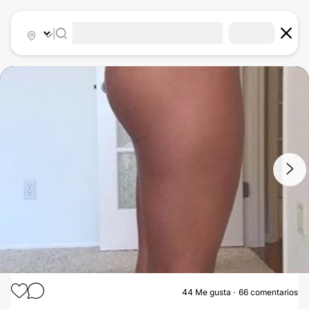
|
1
/
4
44
Me gusta
66 comentarios
AUMENTO GLÚTEOS