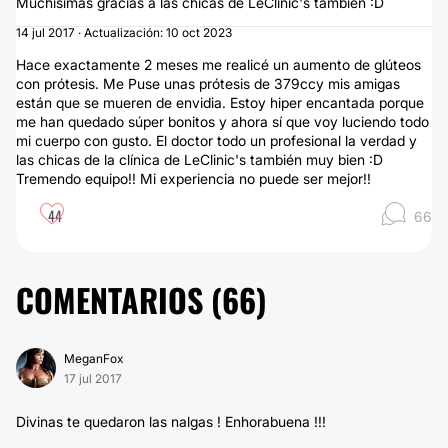
Muchísimas gracias a las chicas de LeClinic's también :D
14 jul 2017 · Actualización: 10 oct 2023
Hace exactamente 2 meses me realicé un aumento de glúteos
con prótesis. Me Puse unas prótesis de 379ccy mis amigas
están que se mueren de envidia. Estoy hiper encantada porque
me han quedado súper bonitos y ahora sí que voy luciendo todo
mi cuerpo con gusto. El doctor todo un profesional la verdad y
las chicas de la clínica de LeClinic's también muy bien :D
Tremendo equipo!! Mi experiencia no puede ser mejor!!
44
66
COMENTARIOS (
66
)
MeganFox
17 jul 2017
Divinas te quedaron las nalgas ! Enhorabuena !!!