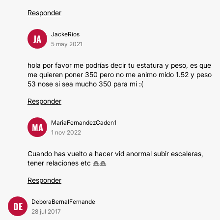
Responder
JackeRios
JA
5 may 2021
hola por favor me podrías decir tu estatura y peso, es que
me quieren poner 350 pero no me animo mido 1.52 y peso
53 nose si sea mucho 350 para mi :(
Responder
MariaFernandezCaden1
MA
1 nov 2022
Cuando has vuelto a hacer vid anormal subir escaleras,
tener relaciones etc 🙏🙏
Responder
DeboraBernalFernande
DE
28 jul 2017