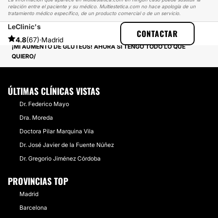
relación entre el paciente y su médico. Multiestetica.com no hace apología de un
tratamiento médico específico, de un producto comercial o de un servicio.
LeClinic's
MULTIESTETICA
EXPERIENCIAS
CONTACTAR
EXPERIENCIAS REALES SOBRE AUMENTO GLÚTEOS
4.8
(67)
·
Madrid
¡MI AUMENTO DE GLÚTEOS! AHORA SÍ TENGO TODO LO QUE
QUIERO
ÚLTIMAS CLÍNICAS VISTAS
Dr. Federico Mayo
Dra. Moreda
Doctora Pilar Marquina Vila
Dr. José Javier de la Fuente Núñez
Dr. Gregorio Jiménez Córdoba
PROVINCIAS TOP
Madrid
Barcelona