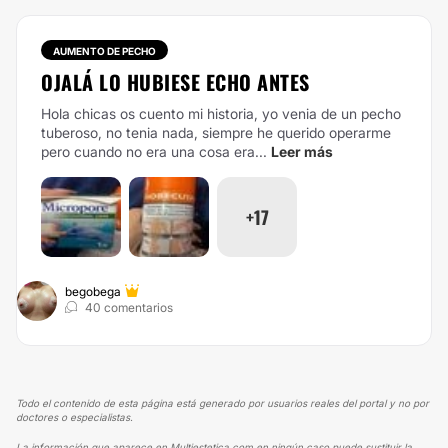
AUMENTO DE PECHO
OJALÁ LO HUBIESE ECHO ANTES
Hola chicas os cuento mi historia, yo venia de un pecho
tuberoso, no tenia nada, siempre he querido operarme
pero cuando no era una cosa era...
Leer más
+17
begobega
40 comentarios
Todo el contenido de esta página está generado por usuarios reales del portal y no por
doctores o especialistas.
La información que aparece en Multiestetica.com en ningún caso puede sustituir la