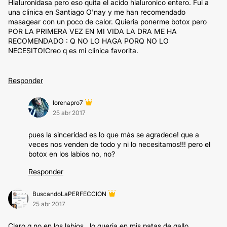
Hialuronidasa pero eso quita el acido hialuronico entero. Fui a
una clinica en Santiago O'nay y me han recomendado
masagear con un poco de calor. Quieria ponerme botox pero
POR LA PRIMERA VEZ EN MI VIDA LA DRA ME HA
RECOMENDADO : Q NO LO HAGA PORQ NO LO
NECESITO!Creo q es mi clinica favorita.
Responder
lorenapro7
25 abr 2017
pues la sinceridad es lo que más se agradece! que a
veces nos venden de todo y ni lo necesitamos!!! pero el
botox en los labios no, no?
Responder
BuscandoLaPERFECCION
25 abr 2017
Claro q no en los labios...lo queria en mis patas de gallo