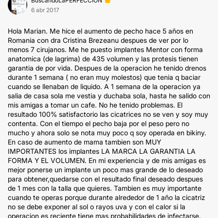
BuscandoLaPERFECCION
6 abr 2017
Hola Marian. Me hice el aumento de pecho hace 5 años en
Romania con dra Cristina Brezeanu despues de ver por lo
menos 7 cirujanos. Me he puesto implantes Mentor con forma
anatomica (de lagrima) de 435 volumen y las protesis tienen
garantia de por vida. Despues de la operacion he tenido drenos
durante 1 semana ( no eran muy molestos) que tenia q baciar
cuando se llenaban de liquido. A 1 semana de la operacion ya
salia de casa sola me vestia y duchaba sola, hasta he salido con
mis amigas a tomar un cafe. No he tenido problemas. El
resultado 100% satisfactorio las cicatrices no se ven y soy muy
contenta. Con el tiempo el pecho baja por el peso pero no
mucho y ahora solo se nota muy poco q soy operada en bikiny.
En caso de aumento de mama tambien son MUY
IMPORTANTES los implantes LA MARCA LA GARANTIA LA
FORMA Y EL VOLUMEN. En mi experiencia y de mis amigas es
mejor ponerse un implante un poco mas grande de lo deseado
para obtener,quedarse con el resultado final deseado despues
de 1 mes con la talla que quieres. Tambien es muy importante
cuando te operas porque durante alrededor de 1 año la cicatriz
no se debe exponer al sol o rayos uva y con el calor si la
operacion es reciente tiene mas probabilidades de infectarse.