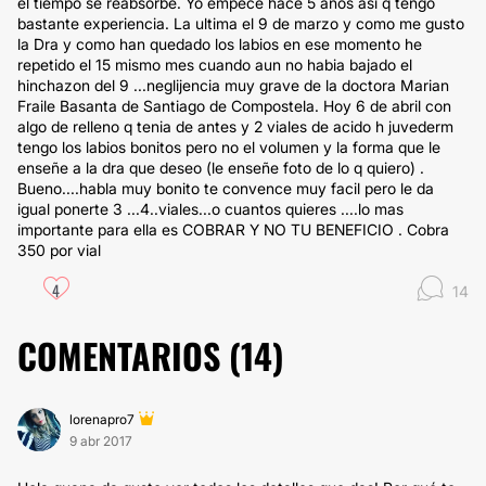
el tiempo se reabsorbe. Yo empecé hace 5 años asi q tengo
bastante experiencia. La ultima el 9 de marzo y como me gusto
la Dra y como han quedado los labios en ese momento he
repetido el 15 mismo mes cuando aun no habia bajado el
hinchazon del 9 ...neglijencia muy grave de la doctora Marian
Fraile Basanta de Santiago de Compostela. Hoy 6 de abril con
algo de relleno q tenia de antes y 2 viales de acido h juvederm
tengo los labios bonitos pero no el volumen y la forma que le
enseñe a la dra que deseo (le enseñe foto de lo q quiero) .
Bueno....habla muy bonito te convence muy facil pero le da
igual ponerte 3 ...4..viales...o cuantos quieres ....lo mas
importante para ella es COBRAR Y NO TU BENEFICIO . Cobra
350 por vial
4
14
COMENTARIOS (
14
)
lorenapro7
9 abr 2017