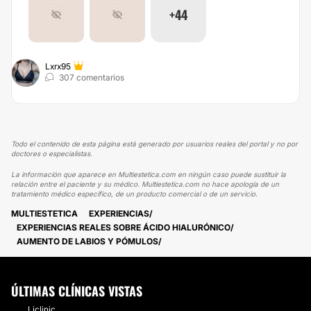
+44
Lxrx95
307 comentarios
Todo el contenido de esta página está generado por usuarios reales del portal y no por
doctores o especialistas.
La información que aparece en Multiestetica.com en ningún caso puede sustituir la
relación entre el paciente y su médico. Multiestetica.com no hace apología de un
tratamiento médico específico, de un producto comercial o de un servicio.
MULTIESTETICA
EXPERIENCIAS
EXPERIENCIAS REALES SOBRE ÁCIDO HIALURÓNICO
AUMENTO DE LABIOS Y PÓMULOS
ÚLTIMAS CLÍNICAS VISTAS
Liclinic