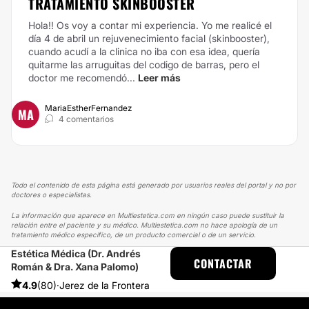
TRATAMIENTO SKINBOOSTER
Hola!! Os voy a contar mi experiencia. Yo me realicé el
día 4 de abril un rejuvenecimiento facial (skinbooster),
cuando acudí a la clinica no iba con esa idea, quería
quitarme las arruguitas del codigo de barras, pero el
doctor me recomendó...
Leer más
MariaEstherFernandez
MA
4 comentarios
Todo el contenido de esta página está generado por usuarios reales del portal y no por
doctores o especialistas.
La información que aparece en Multiestetica.com en ningún caso puede sustituir la
relación entre el paciente y su médico. Multiestetica.com no hace apología de un
tratamiento médico específico, de un producto comercial o de un servicio.
Estética Médica (Dr. Andrés
MULTIESTETICA
EXPERIENCIAS
CONTACTAR
Román & Dra. Xana Palomo)
EXPERIENCIAS REALES SOBRE ÁCIDO HIALURÓNICO
PEQUEÑOS CAMBIOS QUE MEJORAN TU AUTOESTIMA
4.9
(80)
·
Jerez de la Frontera