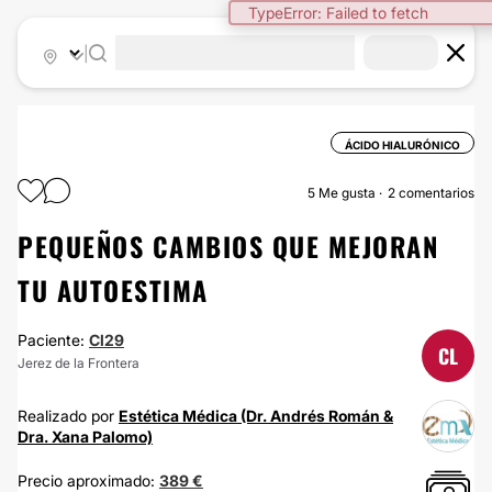
TypeError: Failed to fetch
|
ÁCIDO HIALURÓNICO
5
Me gusta
2 comentarios
PEQUEÑOS CAMBIOS QUE MEJORAN
TU AUTOESTIMA
Paciente:
Cl29
CL
Jerez de la Frontera
Realizado por
Estética Médica (Dr. Andrés Román &
Dra. Xana Palomo)
Precio aproximado:
389 €