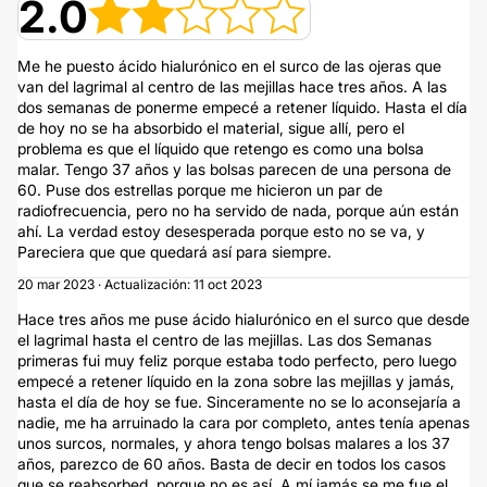
2.0
Me he puesto ácido hialurónico en el surco de las ojeras que
van del lagrimal al centro de las mejillas hace tres años. A las
dos semanas de ponerme empecé a retener líquido. Hasta el día
de hoy no se ha absorbido el material, sigue allí, pero el
problema es que el líquido que retengo es como una bolsa
malar. Tengo 37 años y las bolsas parecen de una persona de
60. Puse dos estrellas porque me hicieron un par de
radiofrecuencia, pero no ha servido de nada, porque aún están
ahí. La verdad estoy desesperada porque esto no se va, y
Pareciera que que quedará así para siempre.
20 mar 2023 · Actualización: 11 oct 2023
Hace tres años me puse ácido hialurónico en el surco que desde
el lagrimal hasta el centro de las mejillas. Las dos Semanas
primeras fui muy feliz porque estaba todo perfecto, pero luego
empecé a retener líquido en la zona sobre las mejillas y jamás,
hasta el día de hoy se fue. Sinceramente no se lo aconsejaría a
nadie, me ha arruinado la cara por completo, antes tenía apenas
unos surcos, normales, y ahora tengo bolsas malares a los 37
años, parezco de 60 años. Basta de decir en todos los casos
que se reabsorbed, porque no es así. A mí jamás se me fue el