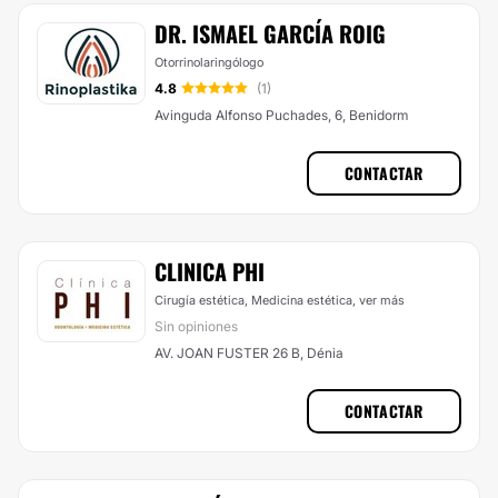
DR. ISMAEL GARCÍA ROIG
Otorrinolaringólogo
4.8
(1)
Avinguda Alfonso Puchades, 6, Benidorm
CONTACTAR
CLINICA PHI
Cirugía estética, Medicina estética,
ver más
Sin opiniones
AV. JOAN FUSTER 26 B, Dénia
CONTACTAR