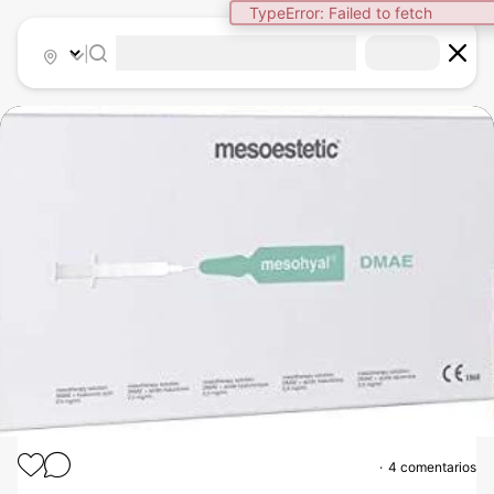
TypeError: Failed to fetch
|
4 comentarios
MESOTERAPIA