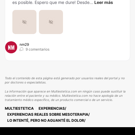
es posible. Espero que me dure! Desde...
Leer más
nm29
NM
9 comentarios
Todo el contenido de esta página está generado por usuarios reales del portal y no
por doctores o especialistas.
La información que aparece en Multiestetica.com en ningún caso puede sustituir la
relación entre el paciente y su médico. Multiestetica.com no hace apología de un
tratamiento médico específico, de un producto comercial o de un servicio.
MULTIESTETICA
EXPERIENCIAS
EXPERIENCIAS REALES SOBRE MESOTERAPIA
LO INTENTÉ, PERO NO AGUANTÉ EL DOLOR