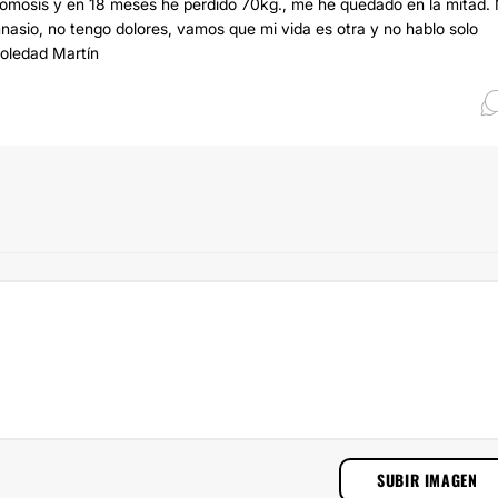
omosis y en 18 meses he perdido 70kg., me he quedado en la mitad. 
mnasio, no tengo dolores, vamos que mi vida es otra y no hablo solo
oledad Martín
SUBIR IMAGEN