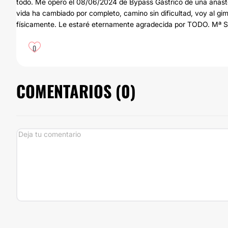
todo. Me opero el 08/06/2024 de Bypass Gástrico de una anast
vida ha cambiado por completo, camino sin dificultad, voy al gi
físicamente. Le estaré eternamente agradecida por TODO. Mª S
0
COMENTARIOS (
0
)