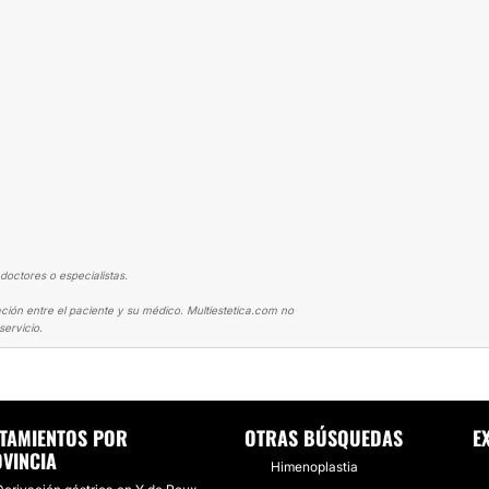
doctores o especialistas.
ción entre el paciente y su médico. Multiestetica.com no
ervicio.
YPASS GÁSTRICO
EL DR. MARTÍNEZ CECILIA ES LA ELECCIÓN MAS ACERT
TAMIENTOS POR
OTRAS BÚSQUEDAS
E
VINCIA
Himenoplastia