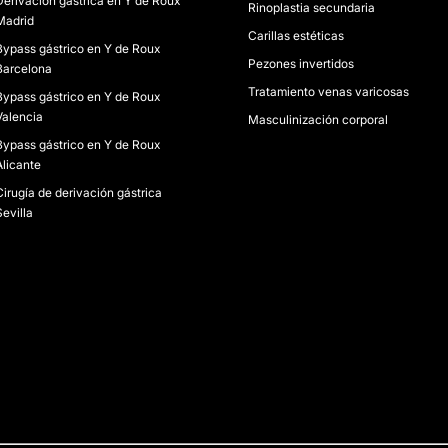
Derivación gástrica en Y de Roux
Rinoplastia secundaria
Madrid
Carillas estéticas
Bypass gástrico en Y de Roux
Pezones invertidos
Barcelona
Tratamiento venas varicosas
Bypass gástrico en Y de Roux
Valencia
Masculinización corporal
Bypass gástrico en Y de Roux
Alicante
Cirugía de derivación gástrica
Sevilla