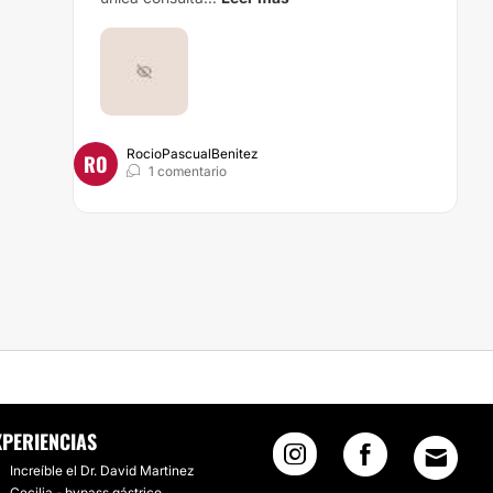
RocioPascualBenitez
RO
1 comentario
ADA
XPERIENCIAS
Increíble el Dr. David Martinez
Cecilia - bypass gástrico