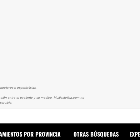
doctores o especialistas.
ción entre el paciente y su médico. Multiestetica.com no
ervicio.
YPASS GÁSTRICO
EL BYPASS CAMBIO MI VIDA
AMIENTOS POR PROVINCIA
OTRAS BÚSQUEDAS
EXPE