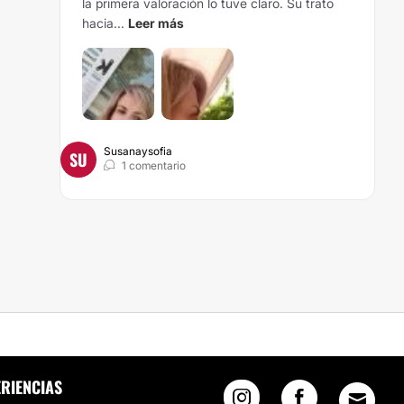
la primera valoración lo tuve claro. Su trato
hacia...
Leer más
Susanaysofia
SU
1 comentario
RIENCIAS