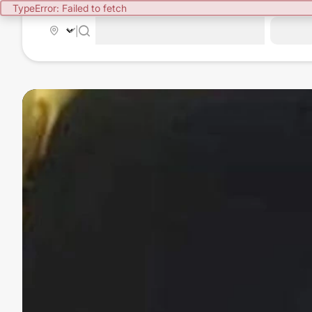
TypeError: Failed to fetch
|