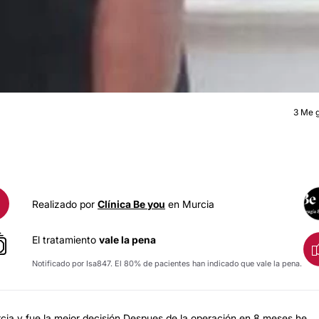
3
Me g
BYPASS GÁSTRIC
Realizado por
Clínica Be you
en Murcia
El tratamiento
vale la pena
Notificado por Isa847. El 80% de pacientes han indicado que vale la pena.
rcia y fue la mejor decisión.Despues de la operación en 8 meses he