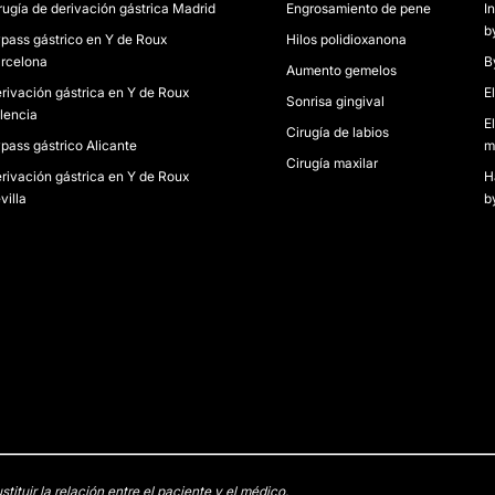
rugía de derivación gástrica Madrid
Engrosamiento de pene
I
b
pass gástrico en Y de Roux
Hilos polidioxanona
rcelona
B
Aumento gemelos
rivación gástrica en Y de Roux
E
Sonrisa gingival
lencia
E
Cirugía de labios
pass gástrico Alicante
m
Cirugía maxilar
rivación gástrica en Y de Roux
H
villa
b
tuir la relación entre el paciente y el médico.