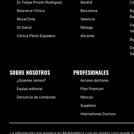
Dr. Felipe Pinzón Rodríguez
Madrid
Ci
Belaneve Clinics
Barcelona
By
Ba
NovaClínik
Valencia
De
IQ-Salud
Málaga
Va
Clínica Pérez Espadero
Alicante
By
De
Se
SOBRE NOSOTROS
PROFESIONALES
¿Quiénes somos?
Acceso doctores
Equipo editorial
Plan Premium
Denuncia de contenido
Marcas
Suppliers
International Doctors
La información que aparece en Multiestetica.com en ningún caso puede susti