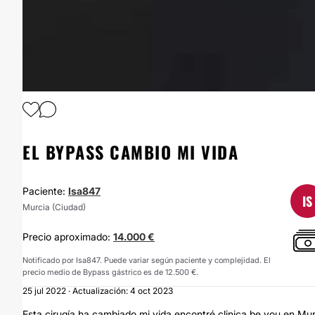
1
/
3
EL BYPASS CAMBIO MI VIDA
Paciente:
Isa847
IS
Murcia (Ciudad)
Precio aproximado:
14.000 €
Notificado por Isa847. Puede variar según paciente y complejidad. El
precio medio de Bypass gástrico es de 12.500 €.
25 jul 2022 · Actualización: 4 oct 2023
Esta cirugía ha cambiado mi vida encontré clinica be you en Mu