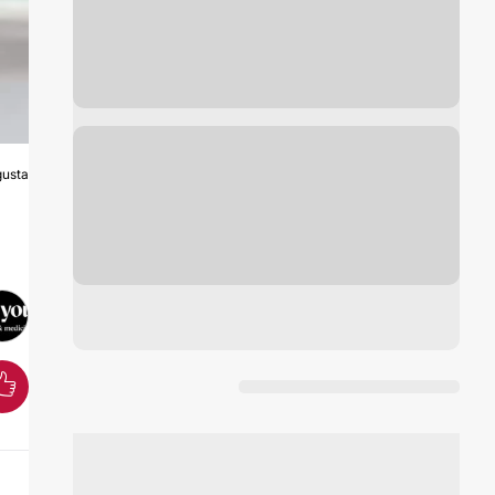
usta
O