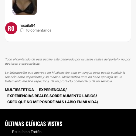
rosaila84
RO
16 comentarios
Todo el contenido de esta página está generado por usuarios reales del portal y no por
doctores o especialistas.
La información que aparece en Multiestetica.com en ningún caso puede sustituir la
relación entre el paciente y su médico. Multiestetica.com no hace apología de un
tratamiento médico específico, de un producto comercial o de un servicio.
MULTIESTETICA
EXPERIENCIAS
EXPERIENCIAS REALES SOBRE AUMENTO LABIOS
CREO QUE NO ME PONDRÉ MÁS LABIO EN MI VIDA
ÚLTIMAS CLÍNICAS VISTAS
Policlínica Tretón