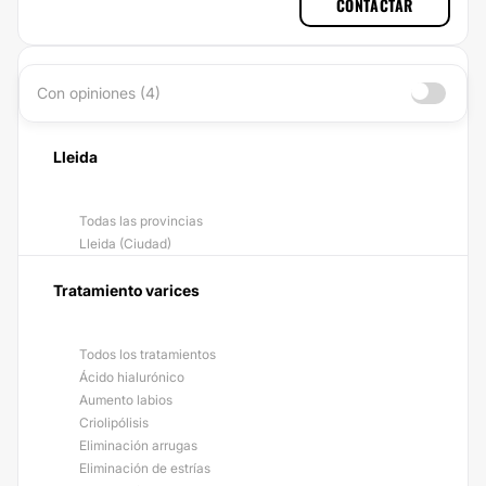
CONTACTAR
Con opiniones (4)
Lleida
Todas las provincias
Lleida (Ciudad)
Tratamiento varices
Todos los tratamientos
Ácido hialurónico
Aumento labios
Criolipólisis
Eliminación arrugas
Eliminación de estrías