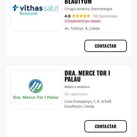
BEAUTYUM
Cirugía estética, Dermatología
4.8
(16 Opiniones)
·
3 Experiencias reales
Av. Tortosa, 4, Lleida
CONTACTAR
DRA. MERCE TOR I
PALAU
Médico estético
Sin opiniones
Lluis Companys, 1, 4. A Edif.
Euroforum, Lleida
CONTACTAR