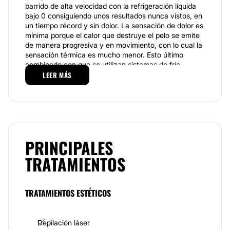
barrido de alta velocidad con la refrigeración líquida
bajo 0 consiguiendo unos resultados nunca vistos, en
un tiempo récord y sin dolor. La sensación de dolor es
mínima porque el calor que destruye el pelo se emite
de manera progresiva y en movimiento, con lo cual la
sensación térmica es mucho menor. Esto último
combinado con que se utilizan sistemas de frío
incorporados en el propio cabezal de tratamiento, da
LEER MÁS
como resultado que todos aquellos clientes aquejados
de los tratamientos de depilación láser tradicionales
elijan
Happy Láser
como el mejor sistema de
depilación láser.
Cualquier época es ideal para iniciar el tratamiento de
PRINCIPALES
nuestra depilación láser, ya que también puede
hacerse sobre pieles bronceadas. Los resultados son
TRATAMIENTOS
excelentes desde las primeras sesiones y es
prácticamente indoloro, con precios ajustados por
zonas: mini, pequeña, mediana y grande, por sesión o
en Bonos de 5 más económicos. El número de
TRATAMIENTOS ESTÉTICOS
sesiones necesarias, teniendo en cuenta que es un
sistema progresivo, dependerá del paciente y de la
zona a tratar aunque suele oscilar entre un mínimo de
Depilación láser
8 y 10 sesiones.