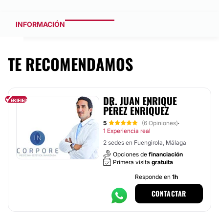
INFORMACIÓN
TE RECOMENDAMOS
DR. JUAN ENRIQUE
PÉREZ ENRÍQUEZ
5
(6 Opiniones)
·
1 Experiencia real
2 sedes en Fuengirola, Málaga
Opciones de
financiación
Primera visita
gratuita
Responde en
1h
CONTACTAR