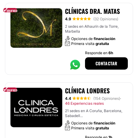
CLÍNICAS DRA. MATAS
4.9
(32 Opiniones)
2 sedes en Alhaurín de la Torre,
Marbella
Opciones de
financiación
Primera visita
gratuita
Responde en
6h
CONTACTAR
CLÍNICA LONDRES
4.4
(154 Opiniones)
·
46 Experiencias reales
21 sedes en A Coruña, Barcelona,
Sabadell...
Opciones de
financiación
Primera visita
gratuita
Responde en
1h