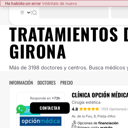
Ha habido un error
Inténtalo de nuevo
|
TRATAMIENTOS 
GIRONA
Más de 3198 doctores y centros. Busca médicos y 
INFORMACIÓN
DOCTORES
PRECIO
CLÍNICA OPCIÓN MÉDIC
Responde en
+72h
Cirugía estética
CONTACTAR
4.8
·
(105 Opiniones)
Av. de la Pau, 8, Platja d'Aro
Opciones de
financiación
Primera visita
gratuita