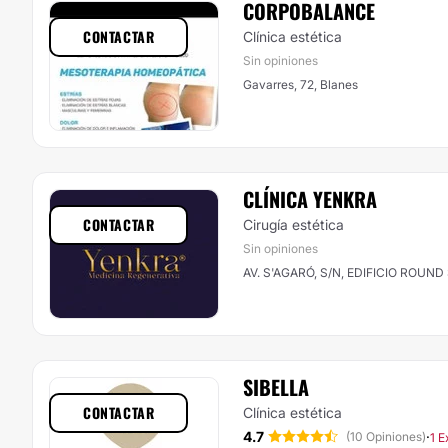
CORPOBALANCE
CONTACTAR
Clínica estética
Sin opiniones
Gavarres, 72, Blanes
CLÍNICA YENKRA
CONTACTAR
Cirugía estética
Sin opiniones
AV. S'AGARÓ, S/N, EDIFICIO ROUND 
SIBELLA
CONTACTAR
Clínica estética
4.7
·
(10 Opiniones)
1 E