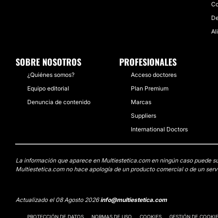
Co
De
Al
SOBRE NOSOTROS
PROFESIONALES
¿Quiénes somos?
Acceso doctores
Equipo editorial
Plan Premium
Denuncia de contenido
Marcas
Suppliers
International Doctors
La información que aparece en Multiestetica.com en ningún caso puede susti
Multiestetica.com no hace apología de un producto comercial o de un servi
Actualizado el 08 Agosto 2026
info@multiestetica.com
PROTECCIÓN DE DATOS
NORMAS DE USO
COOKIES
GESTIÓN DE COOKI