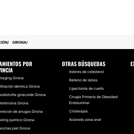
CIÓN
GIRONA
AMIENTOS POR
OTRAS BÚSQUEDAS
E
INCIA
ésteres de colesterol
tiaging Girona
Relleno de labios
filtración dérmica Girona
Lipectomía de cuello
podistrofia ginecoide Girona
Cirugía Primaria de Obesidad
Endoluminal
otretinoína Girona
Crioterapia
rreción de arrugas Girona
Aclarado zona anal
eling químico Girona
nchas piel Girona