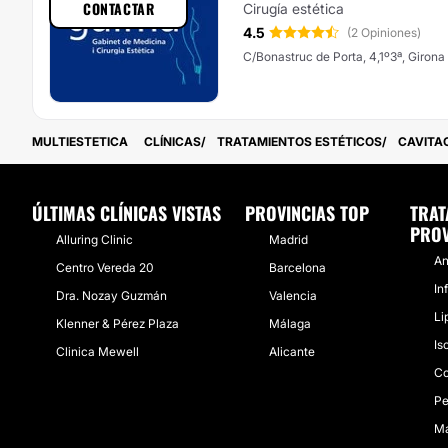
CONTACTAR
Cirugía estética
4.5
(2 Opiniones)
C/Bonastruc de Porta, 4,1º3ª, Girona
MULTIESTETICA
CLÍNICAS
TRATAMIENTOS ESTÉTICOS
CAVITA
ÚLTIMAS CLÍNICAS VISTAS
PROVINCIAS TOP
TRAT
PROV
Alluring Clinic
Madrid
An
Centro Vereda 20
Barcelona
In
Dra. Nozay Guzmán
Valencia
Li
Klenner & Pérez Plaza
Málaga
Is
Clinica Mewell
Alicante
Co
Pe
Ma