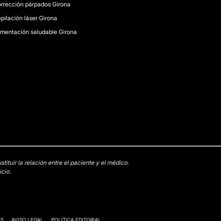
rrección párpados Girona
pilación láser Girona
imentación saludable Girona
tuir la relación entre el paciente y el médico.
cio.
ES
AVISO LEGAL
POLÍTICA EDITORIAL