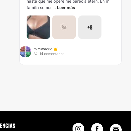
hasta que me opere me parecia etern. En mi
familia somos...
Leer más
+8
mimimadrid
14 comentarios
IENCIAS