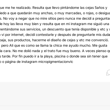
 que me he realizado. Resulta que llevo pintándome las cejas 5años y
iedo a que quedarán muy anchas, o muy marcadas, o rojas, o desigua
s. No voy a negar que no mire sitios pero nunca me decidí a pregunta
e hoy las lleva muy bien y resulta que en mi instagram me siguió una
tándome sus servicios, un descuento que tenía disponible y etc y 
vi por internet, decidí contestarle y después de preguntarle mis dud
baja, sus productos, hacerme el diseño de cejas y etc me convenció.
as, pero Ali que es como se llama la chica me ayudo mucho. Me gusta
la cara. No me dolió nada y el trato fue muy bueno. A veces pienso q
arde. Por fin puedo ir a la playa, piscina o donde sea sin tener que
cto o página de instagram micropigmentacionvlc