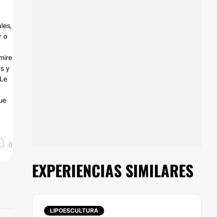
les,
r o
mire
as y
 Le
ue
0
EXPERIENCIAS SIMILARES
LIPOESCULTURA