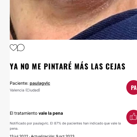
1
/
2
YA NO ME PINTARÉ MÁS LAS CEJAS
Paciente:
paulagvlc
PA
Valencia (Ciudad)
El tratamiento
vale la pena
Notificado por paulagvlc. El 87% de pacientes han indicado que vale la
pena.
13 jul 2022 · Actualización: 9 oct 2023