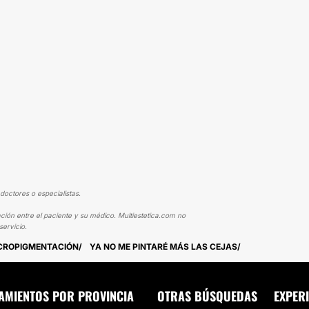
doctores o especialistas.
ción entre el paciente y su médico. Multiestetica.com no
ervicio.
ICROPIGMENTACIÓN
YA NO ME PINTARÉ MÁS LAS CEJAS
AMIENTOS POR PROVINCIA
OTRAS BÚSQUEDAS
EXPER