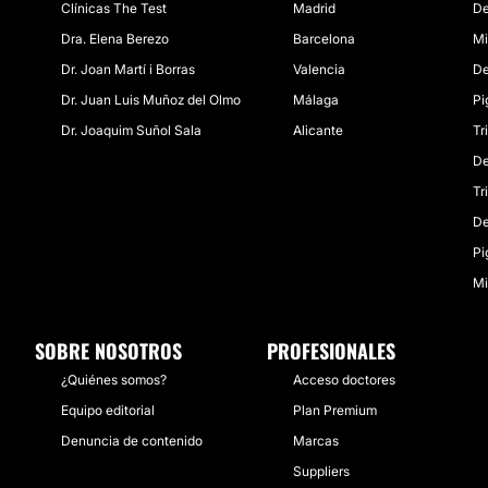
Clínicas The Test
Madrid
De
Dra. Elena Berezo
Barcelona
Mi
Dr. Joan Martí i Borras
Valencia
De
Dr. Juan Luis Muñoz del Olmo
Málaga
Pi
Dr. Joaquim Suñol Sala
Alicante
Tr
De
Tr
De
Pi
Mi
SOBRE NOSOTROS
PROFESIONALES
¿Quiénes somos?
Acceso doctores
Equipo editorial
Plan Premium
Denuncia de contenido
Marcas
Suppliers