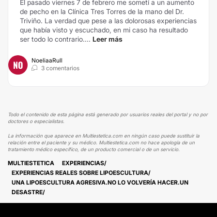
El pasado viernes 7 de febrero me sometí a un aumento
de pecho en la Clínica Tres Torres de la mano del Dr.
Triviño. La verdad que pese a las dolorosas experiencias
que había visto y escuchado, en mi caso ha resultado
ser todo lo contrario....
Leer más
NoeliaaRull
NO
3 comentarios
Todo el contenido de esta página está generado por usuarios reales del portal y no por
doctores o especialistas.
La información que aparece en Multiestetica.com en ningún caso puede sustituir la
relación entre el paciente y su médico. Multiestetica.com no hace apología de un
tratamiento médico específico, de un producto comercial o de un servicio.
MULTIESTETICA
EXPERIENCIAS
EXPERIENCIAS REALES SOBRE LIPOESCULTURA
UNA LIPOESCULTURA AGRESIVA.NO LO VOLVERÍA HACER.UN
DESASTRE