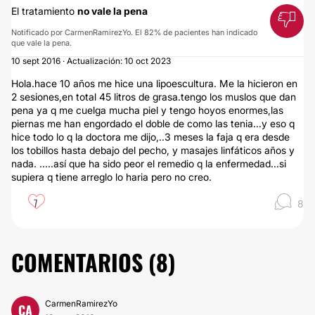
El tratamiento
no vale la pena
Notificado por CarmenRamirezYo. El 82% de pacientes han indicado
que vale la pena.
10 sept 2016 · Actualización: 10 oct 2023
Hola.hace 10 años me hice una lipoescultura. Me la hicieron en
2 sesiones,en total 45 litros de grasa.tengo los muslos que dan
pena ya q me cuelga mucha piel y tengo hoyos enormes,las
piernas me han engordado el doble de como las tenia...y eso q
hice todo lo q la doctora me dijo,..3 meses la faja q era desde
los tobillos hasta debajo del pecho, y masajes linfáticos años y
nada. .....así que ha sido peor el remedio q la enfermedad...si
supiera q tiene arreglo lo haria pero no creo.
7
8
COMENTARIOS (
8
)
CarmenRamirezYo
CA