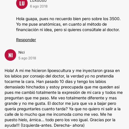
LUXSUSU
LU
6 ago 2018
Hola guapa, pues no recuerdo bien pero sobre los 3500.
Yo me puse anatómicas, en cuanto al método de
financiación ni idea, pero si quieres consúltale al doctor.
Responder
Nici
NI
5 ago 2018
Hola! A mi me hicieron lipoescultura y me inyectaron grasa en
los labios por consejo del doctor, la verdad yo no pretendia
tocarme la cara. Han pasado 10 dias y tengo los labios
demasiado hinchados y estoy preocupada que me queden asi
pues me cambió totalmente la expresión de mi cara y todos me
preguntan que me paso. Me veo totalmente diferente y mas
grande y no me gusta. El doctor me jura que va a bajar pero
quería preguntarles cuanto tarda? Ya que no quiero ni salir a la
calle de lo mucho que me incomoda como me veo. Me he
puesto hielo, árnica... todo pero los veo igual. Gracias por la
ayuda!!! (Izquierda-antes. Derecha- ahora)