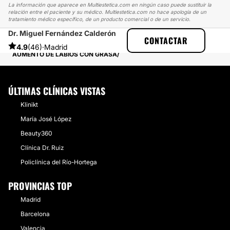
La información que aparece en Multiestetica.com en ningún caso puede sustituir la
relación entre el paciente y su médico. Multiestetica.com no hace apología de un
tratamiento médico específico, de un producto comercial o de un servicio.
Dr. Miguel Fernández Calderón
MULTIESTETICA
EXPERIENCIAS
CONTACTAR
EXPERIENCIAS REALES SOBRE AUMENTO DE PECHO
4.9
(46)
·
Madrid
AUMENTO DE LABIOS CON GRASA
ÚLTIMAS CLÍNICAS VISTAS
Klinikt
María José López
Beauty360
Clínica Dr. Ruiz
Policlínica del Río-Hortega
PROVINCIAS TOP
Madrid
Barcelona
Valencia