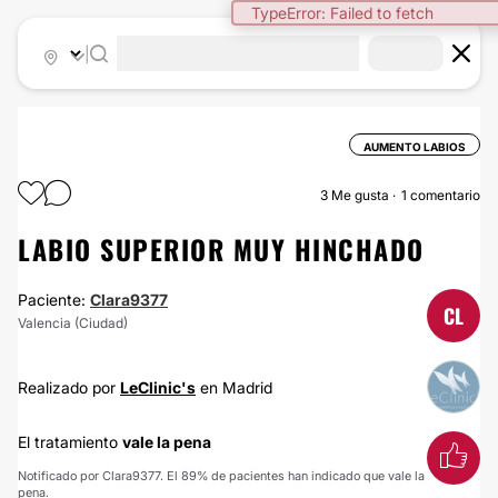
TypeError: Failed to fetch
|
AUMENTO LABIOS
3
Me gusta
1 comentario
LABIO SUPERIOR MUY HINCHADO
Paciente:
Clara9377
CL
Valencia (Ciudad)
Realizado por
LeClinic's
en Madrid
El tratamiento
vale la pena
Notificado por Clara9377. El 89% de pacientes han indicado que vale la
pena.