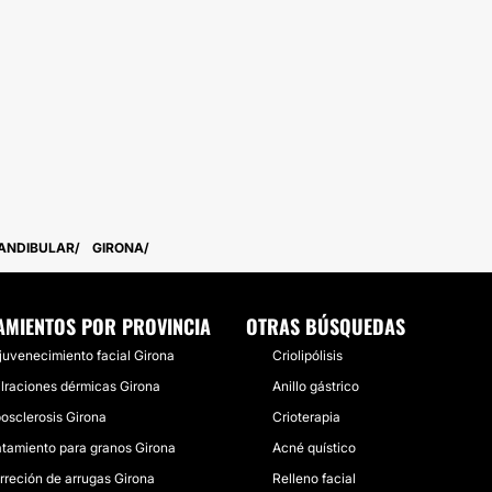
ANDIBULAR
GIRONA
AMIENTOS POR PROVINCIA
OTRAS BÚSQUEDAS
juvenecimiento facial Girona
Criolipólisis
filraciones dérmicas Girona
Anillo gástrico
posclerosis Girona
Crioterapia
atamiento para granos Girona
Acné quístico
rreción de arrugas Girona
Relleno facial