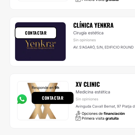
CLÍNICA YENKRA
CONTACTAR
Cirugía estética
Sin opiniones
AV. S'AGARÓ, S/N, EDIFICIO ROUND 
XV CLINIC
Responde en
9h
Medicina estética
CONTACTAR
Sin opiniones
Avinguda Cavall Bernat, 97 Platja d
Opciones de
financiación
Primera visita
gratuita