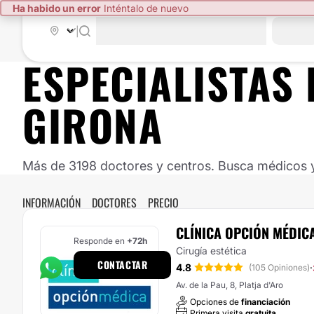
Ha habido un error
Inténtalo de nuevo
|
ESPECIALISTAS
GIRONA
Más de 3198 doctores y centros. Busca médicos y 
INFORMACIÓN
DOCTORES
PRECIO
CLÍNICA OPCIÓN MÉDIC
Responde en
+72h
Cirugía estética
CONTACTAR
4.8
·
(105 Opiniones)
Av. de la Pau, 8, Platja d'Aro
Opciones de
financiación
Primera visita
gratuita