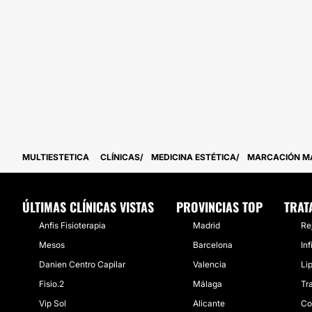
MULTIESTETICA
CLÍNICAS
MEDICINA ESTÉTICA
MARCACIÓN M
ÚLTIMAS CLÍNICAS VISTAS
PROVINCIAS TOP
TRAT
Anfis Fisioterapia
Madrid
Re
Mesos
Barcelona
In
Danien Centro Capilar
Valencia
Li
Fisio.2
Málaga
Tr
Vip Sol
Alicante
Co