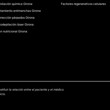
foliación química Girona
Factores regenerativos celulares
atamiento antimanchas Girona
rrección párpados Girona
todepilación láser Girona
an nutricional Girona
tuir la relación entre el paciente y el médico.
cio.