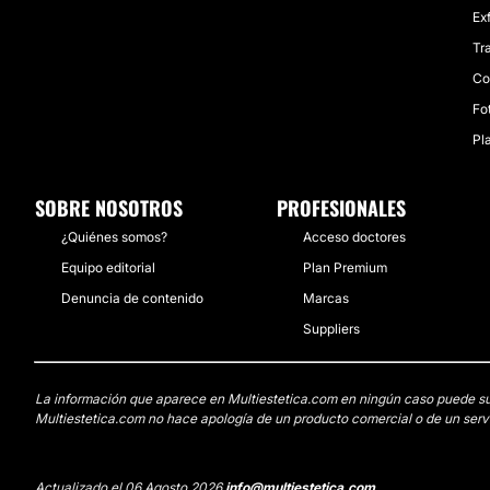
Ex
Tr
Co
Fo
Pl
SOBRE NOSOTROS
PROFESIONALES
¿Quiénes somos?
Acceso doctores
Equipo editorial
Plan Premium
Denuncia de contenido
Marcas
Suppliers
La información que aparece en Multiestetica.com en ningún caso puede susti
Multiestetica.com no hace apología de un producto comercial o de un servi
Actualizado el 06 Agosto 2026
info@multiestetica.com