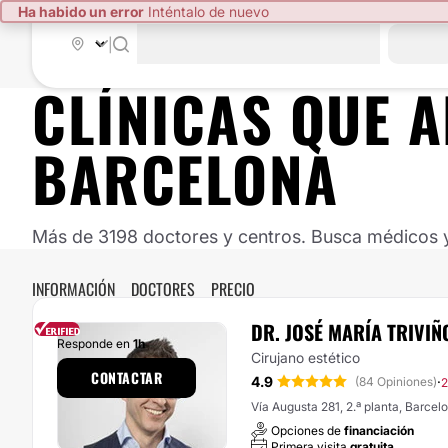
Ha habido un error
Inténtalo de nuevo
|
CLÍNICAS QUE 
BARCELONA
Más de 3198 doctores y centros. Busca médicos y 
INFORMACIÓN
DOCTORES
PRECIO
DR. JOSÉ MARÍA TRIVI
Responde en
1h
Cirujano estético
CONTACTAR
4.9
·
(84 Opiniones)
2
Vía Augusta 281, 2.ª planta, Barcel
Opciones de
financiación
Primera visita
gratuita