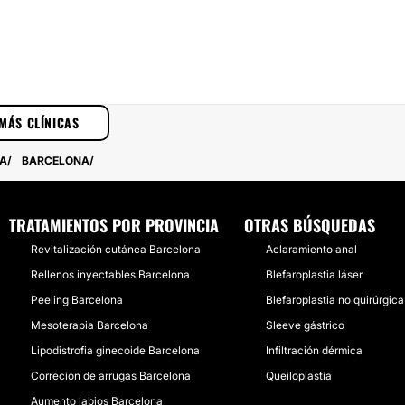
MÁS CLÍNICAS
SA
BARCELONA
TRATAMIENTOS POR PROVINCIA
OTRAS BÚSQUEDAS
Revitalización cutánea Barcelona
Aclaramiento anal
Rellenos inyectables Barcelona
Blefaroplastia láser
Peeling Barcelona
Blefaroplastia no quirúrgica
Mesoterapia Barcelona
Sleeve gástrico
Lipodistrofia ginecoide Barcelona
Infiltración dérmica
Correción de arrugas Barcelona
Queiloplastia
Aumento labios Barcelona