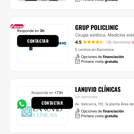
GRUP POLICLINIC
Responde en
3h
Cirugía estética, Medicina est
CONTACTAR
4.5
·
(36 Opiniones)
3
5 centros en Barcelona
Opciones de
financiación
Primera visita
gratuita
LANUVID CLÍNICAS
Responde en
+72h
Sin opiniones
CONTACTAR
Av. Vallcarca, 151, 1a planta Área d
Opciones de
financiación
Primera visita
gratuita