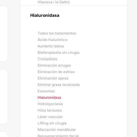
Vilanova i la Geltrú
Hialuronidasa
Todos los tratamientos
Ácido hialurónico
Aumento labios
Blefaroplastia sin cirugía
Criolipólisis
Eliminación arrugas
Eliminación de estrías
Eliminación ojeras
Eliminar grasa localizada
Exosomas
Hialuronidasa
Hidrolipoclasia
Hilos tensores
Láser vascular
Lifting sin cirugía
Marcación mandibular
Rejuvenecimiento facial