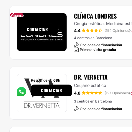
CLÍNICA LONDRES
Responde en
1h
Cirugía estética, Medicina est
CONTACTAR
4.4
·
(154 Opiniones)
4 centros en Barcelona
Opciones de
financiación
Primera visita
gratuita
DR. VERNETTA
Responde en
68h
Cirujano estético
CONTACTAR
4.8
·
(127 Opiniones)
3 centros en Barcelona
Opciones de
financiación