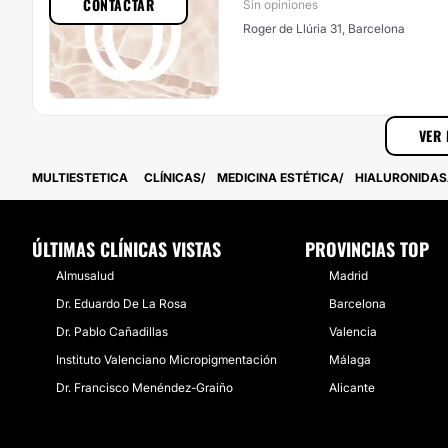
CONTACTAR
Sin opiniones
Roger de Llúria 31, Barcelona
VER 
MULTIESTETICA
CLÍNICAS
MEDICINA ESTÉTICA
HIALURONIDA
ÚLTIMAS CLÍNICAS VISTAS
PROVINCIAS TOP
Almusalud
Madrid
Dr. Eduardo De La Rosa
Barcelona
Dr. Pablo Cañadillas
Valencia
Instituto Valenciano Micropigmentación
Málaga
Dr. Francisco Menéndez-Graiño
Alicante