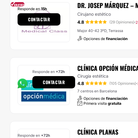
DR. JOSEP MÁRQUEZ – 
Responde en
15h
Cirujano estético
CONTACTAR
4.8
·
(29 Opiniones)
2
Major 40-42 3ºD, Terrassa
Opciones de
financiación
CLÍNICA OPCIÓN MÉDIC
Responde en
+72h
Cirugía estética
CONTACTAR
4.8
·
(105 Opiniones)
7 centros en Barcelona
Opciones de
financiación
Primera visita
gratuita
CLÍNICA PLANAS
Responde en
+72h