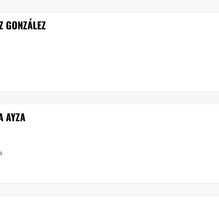
Z GONZÁLEZ
A AYZA
a