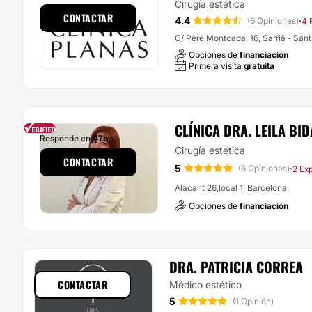
Cirugía estética
CONTACTAR
4.4
·
(6 Opiniones)
4 
C/ Pere Montcada, 16, Sarrià - San
Opciones de
financiación
Primera visita
gratuita
CLÍNICA DRA. LEILA BID
Responde en
47h
Cirugía estética
CONTACTAR
5
·
(6 Opiniones)
2 Ex
Alacant 26,local 1, Barcelona
Opciones de
financiación
DRA. PATRICIA CORREA
CONTACTAR
Médico estético
5
(1 Opinión)