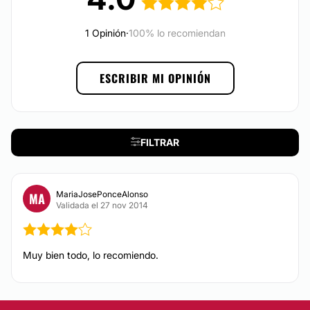
provincia de Asturias.
Tratamiento obesidad
1 Opinión
·
100% lo recomiendan
Posibilidad de videoconsulta:
No
ESCRIBIR MI OPINIÓN
Financiación o facilidades de pago:
No
FILTRAR
MariaJosePonceAlonso
MA
Validada el 27 nov 2014
Muy bien todo, lo recomiendo.