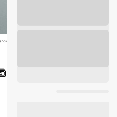
arios
A