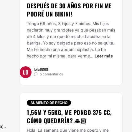
DESPUÉS DE 30 AÑOS POR FIN ME
PODRÉ UN BIKINI!
Tengo 68 años, 3 hijos y 7 nietos. Mis hijos
nacieron muy grandotes ya que pesaban más
de 4 kilos y me quedó mucha flacidez en la
barriga. Yo soy delgada pero eso no se quita.
Me he hecho una abdominoplastia. Lo he
hecho por mi misma, para verme...
Leer más
lola6868
LO
5 comentarios
AUMENTO DE PECHO
1,56M Y 55KG, ME PONGO 375 CC,
CÓMO QUEDARÍA? 🙏🏻
a)..
Hola! La semana que viene me opero y me