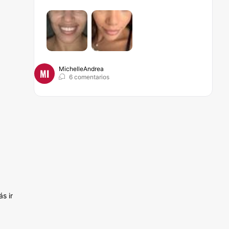
MichelleAndrea
MI
6 comentarios
s ir