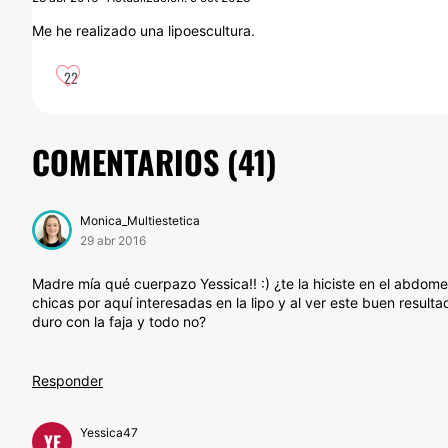
Me he realizado una lipoescultura.
22
COMENTARIOS (
41
)
Monica_Multiestetica
29 abr 2016
Madre mía qué cuerpazo Yessica!! :) ¿te la hiciste en el abdom
chicas por aquí interesadas en la lipo y al ver este buen resul
duro con la faja y todo no?
Responder
Yessica47
YE