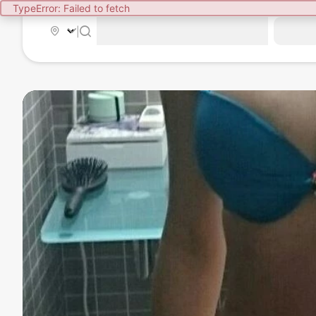
TypeError: Failed to fetch
|