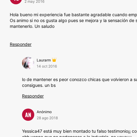
2 may 2016
Hola bueno mi experiencia fue bastante agradable cuando empe
Os animo si no os gusta algo pues se mejora y la sensación de 
mantenerlo. Un saludo
Responder
Laurarm
14 oct 2016
lo de mantener es peor conozco chicas que volvieron a su
consigues. un bs
Responder
Anónimo
AN
28 ago 2018
Yessica47 está muy bien montado tu falso testimonio¡¡ con
ehh venga que no perteneces a la industria, no vaya¡¡¡¡