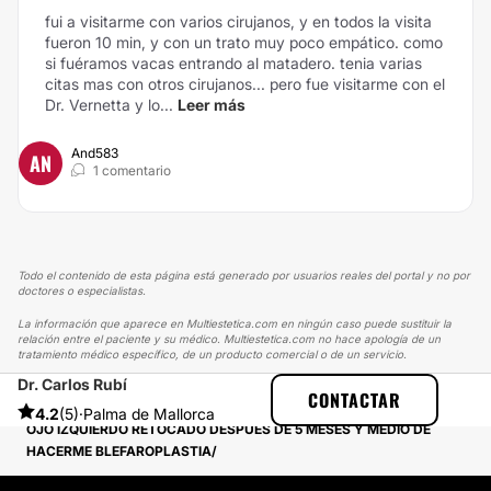
fui a visitarme con varios cirujanos, y en todos la visita
fueron 10 min, y con un trato muy poco empático. como
si fuéramos vacas entrando al matadero. tenia varias
citas mas con otros cirujanos... pero fue visitarme con el
Dr. Vernetta y lo...
Leer más
And583
AN
1 comentario
Todo el contenido de esta página está generado por usuarios reales del portal y no por
doctores o especialistas.
La información que aparece en Multiestetica.com en ningún caso puede sustituir la
relación entre el paciente y su médico. Multiestetica.com no hace apología de un
tratamiento médico específico, de un producto comercial o de un servicio.
Dr. Carlos Rubí
MULTIESTETICA
EXPERIENCIAS
CONTACTAR
EXPERIENCIAS REALES SOBRE BLEFAROPLASTIA
4.2
(5)
·
Palma de Mallorca
OJO IZQUIERDO RETOCADO DESPUÉS DE 5 MESES Y MEDIO DE
HACERME BLEFAROPLASTIA