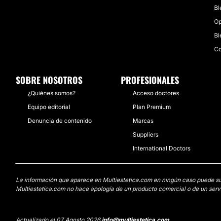
Bl
Op
Bl
Co
SOBRE NOSOTROS
PROFESIONALES
¿Quiénes somos?
Acceso doctores
Equipo editorial
Plan Premium
Denuncia de contenido
Marcas
Suppliers
International Doctors
La información que aparece en Multiestetica.com en ningún caso puede susti
Multiestetica.com no hace apología de un producto comercial o de un servi
Actualizado el 07 Agosto 2026
info@multiestetica.com