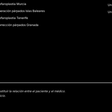
efaroplastia Murcia
Un
eración párpados Islas Baleares
Un
efaroplastia Tenerife
rrección párpados Granada
tuir la relación entre el paciente y el médico.
cio.