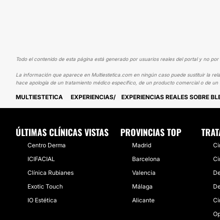
Todo el contenido de esta página está generado por usuarios reales del portal y no por 
La información que aparece en Multiestetica.com en ningún caso puede sustituir la rela
hace apología de un tratamiento médico específico, de un producto comercial o de un s
MULTIESTETICA
EXPERIENCIAS
EXPERIENCIAS REALES SOBRE B
ÚLTIMAS CLÍNICAS VISTAS
PROVINCIAS TOP
TRAT
Centro Derma
Madrid
Ci
ICIFACIAL
Barcelona
Ci
Clínica Rubianes
Valencia
De
Exotic Touch
Málaga
De
IO Estética
Alicante
Ci
Op