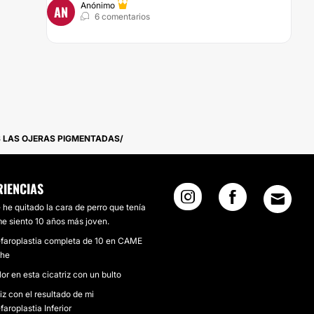
Anónimo
AN
6 comentarios
ES LAS OJERAS PIGMENTADAS
RIENCIAS
he quitado la cara de perro que tenía
me siento 10 años más joven.
efaroplastia completa de 10 en CAME
che
or en esta cicatriz con un bulto
iz con el resultado de mi
faroplastia Inferior