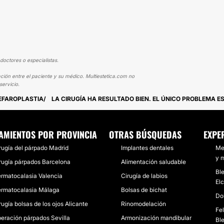
doctores o especialistas.
ción entre el paciente y su médico. Multiestetica.com no
ervicio.
LEFAROPLASTIA
LA CIRUGÍA HA RESULTADO BIEN. EL ÚNICO PROBLEMA 
AMIENTOS POR PROVINCIA
OTRAS BÚSQUEDAS
EXPE
rugía del párpado Madrid
Implantes dentales
Me 
y 
rugía párpados Barcelona
Alimentación saludable
Bl
rmatocalasia Valencia
Cirugía de labios
El
rmatocalasia Málaga
Bolsas de bichat
Dol
rugía bolsas de los ojos Alicante
Rinomodelación
Fel
eración párpados Sevilla
Armonización mandibular
Ble