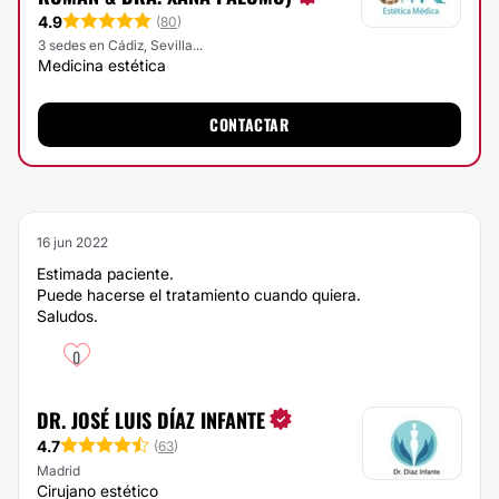
4.9
(
80
)
3 sedes en Cádiz, Sevilla...
Medicina estética
CONTACTAR
16 jun 2022
Estimada paciente.
Puede hacerse el tratamiento cuando quiera.
Saludos.
0
DR. JOSÉ LUIS DÍAZ INFANTE
4.7
(
63
)
Madrid
Cirujano estético