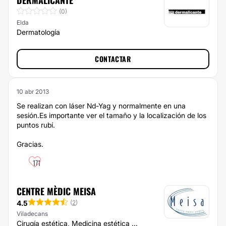
DERMALICANTE
(0)
Elda
Dermatología
CONTACTAR
10 abr 2013
Se realizan con láser Nd-Yag y normalmente en una
sesión.Es importante ver el tamaño y la localización de los
puntos rubí.
Gracias.
171
CENTRE MÈDIC MEISA
4.5
(
2
)
Viladecans
Cirugía estética, Medicina estética ...