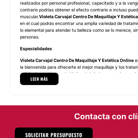
realizados por personal profesional, capacitado y a la vang
contrario podrías obtener el efecto contrario e incluso pued
muscular.
Violeta Carvajal Centro De Maquillaje Y Estétic
en el cual podrás encontrar una amplia variedad de tratami
lo elemental para atender tu belleza como se lo merece, sin
personas.
Especialidades
Violeta Carvajal Centro De Maquillaje Y Estética Online
es
la bienvenida para ofrecerte el mejor maquillaje y los trat
solicitados, todo con el objetivo de brindar una mejor apari
LEER MÁS
estética que luzca cuidada y a la vanguardia. Algunos de lo
cuales son especialistas es:Depilación, Cabina de Rayos UV
micropigmentación
.
Como podrás apreciar, el servicio te brinda la oportunidad
vello corporal y facial que ocasiona una amala apariencia, 
Contacta con clí
tratamientos que te favorecen.
Equipo
SOLICITAR PRESUPUESTO