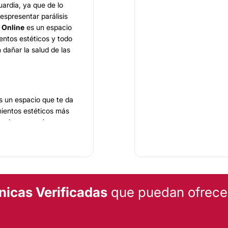
uardia, ya que de lo
espresentar parálisis
a Online
es un espacio
entos estéticos y todo
 dañar la salud de las
 un espacio que te da
amientos estéticos más
encia, una mejor
s tratamientos en los
A, Depilación Láser,
 de desaparecer aquel
así como otros
nicas Verificadas
que puedan ofrecert