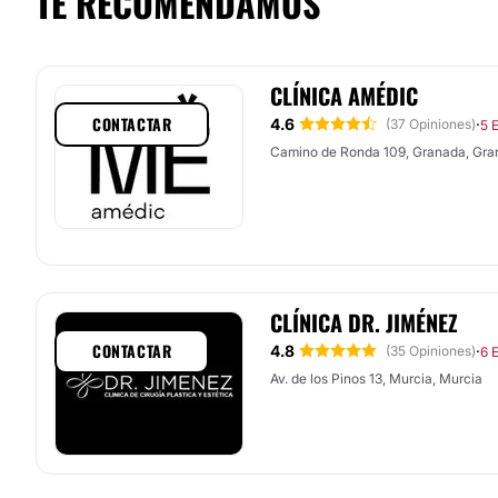
TE RECOMENDAMOS
CLÍNICA AMÉDIC
CONTACTAR
4.6
·
(37 Opiniones)
5 
Camino de Ronda 109, Granada, Gr
CLÍNICA DR. JIMÉNEZ
CONTACTAR
4.8
·
(35 Opiniones)
6 
Av. de los Pinos 13, Murcia, Murcia