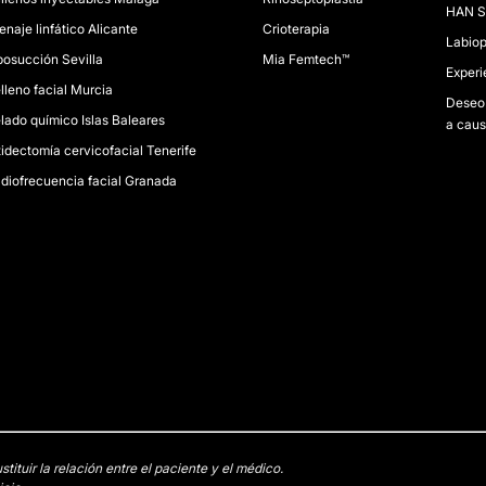
HAN S
enaje linfático Alicante
Crioterapia
Labiop
posucción Sevilla
Mia Femtech™
Experi
lleno facial Murcia
Deseo 
lado químico Islas Baleares
a caus
tidectomía cervicofacial Tenerife
diofrecuencia facial Granada
tuir la relación entre el paciente y el médico.