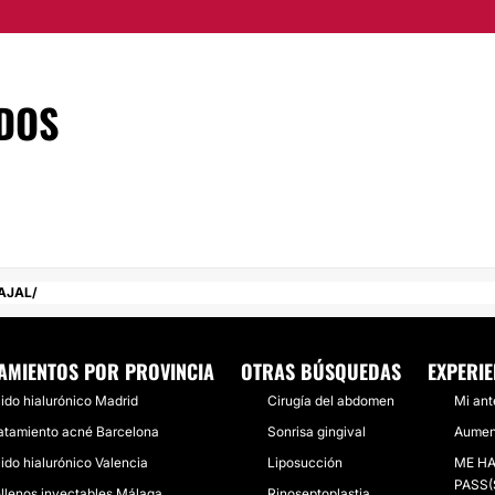
tos y tecnología, todo
guardia.
DOS
 encuentra situado
AJAL
AMIENTOS POR PROVINCIA
OTRAS BÚSQUEDAS
EXPERIE
ido hialurónico Madrid
Cirugía del abdomen
Mi ant
atamiento acné Barcelona
Sonrisa gingival
Aument
ido hialurónico Valencia
Liposucción
ME HA
PASS(
llenos inyectables Málaga
Rinoseptoplastia