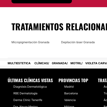
Como profesional se mantiene a la vanguardia en tratamien
con el objetivo de brindar un servicio profesional y a la van
Localización
TRATAMIENTOS RELACIONA
Violeta Carvajal Centro De Maquillaje Y Estética Online
se
en
Motril, Granada.
Posibilidad de videoconsulta:
Micropigmentación Granada
Depilación láser Granada
No
Financiación o facilidades de pago:
MULTIESTETICA
CLÍNICAS
GRANADA
MOTRIL
VIOLETA CARV
No
ÚLTIMAS CLÍNICAS VISTAS
PROVINCIAS TOP
TRAT
Diagnósis Dermatológica
Madrid
Ác
RBE Dermatología
Barcelona
Tr
Derma Clinic Tenerife
Valencia
Ác
Dra. Nayra Merino
Málaga
Re