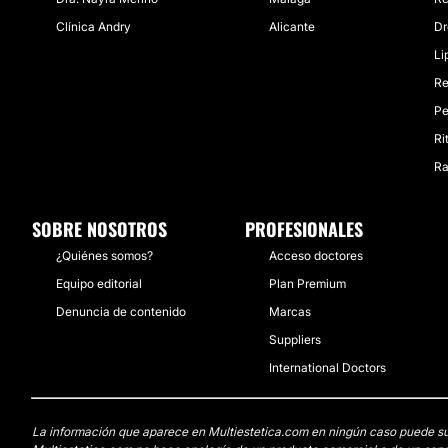
Clínica Andry
Alicante
Dr
Li
Re
Pe
Ri
Ra
SOBRE NOSOTROS
PROFESIONALES
¿Quiénes somos?
Acceso doctores
Equipo editorial
Plan Premium
Denuncia de contenido
Marcas
Suppliers
International Doctors
La información que aparece en Multiestetica.com en ningún caso puede susti