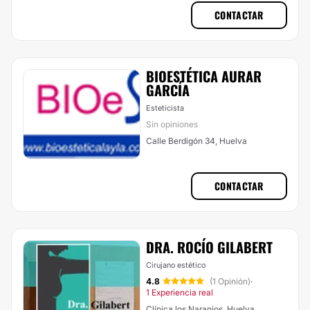
CONTACTAR
BIOESTÉTICA AURAR
GARCÍA
Esteticista
Sin opiniones
Calle Berdigón 34, Huelva
CONTACTAR
DRA. ROCÍO GILABERT
Cirujano estético
4.8
(1 Opinión)
·
1 Experiencia real
Clínica los Naranjos, Huelva