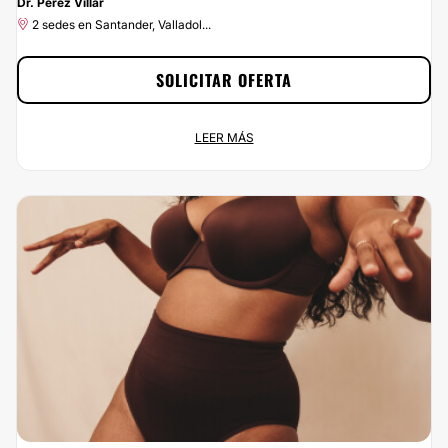
Dr. Pérez Villar
2 sedes en Santander, Valladol...
SOLICITAR OFERTA
Oferta exclusiva: 15% de Dr. Pérez Villar
LEER MÁS
Oferta permamente
2 sedes en Santander, Valladol...
¡Ponle buena cara a la vida por menos de lo que esperas! En
Multiestetica.com podrás contratar los servicios de Dr. Pérez Villar y estar
como siempre has soñado. ¡Aprovecha el 15% de descuento ya!