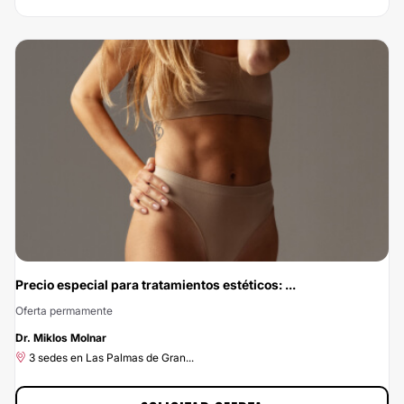
AVDA JUAN CARLOS I, 8, Murcia
No dejes escapar esta oportunidad: con Multiestetica.com vas a ahorrar el
10% si te pones en las manos de Clínicas CAME Murcia. Si estás buscando el
mejor precio para un servicio de calidad, ¡has encontrado la mejor opción!
Porque en Multiestetica.com, no queremos que el precio sea el problema.
Precio especial para tratamientos estéticos: ...
Oferta permamente
-30%
Dr. Miklos Molnar
3 sedes en Las Palmas de Gran...