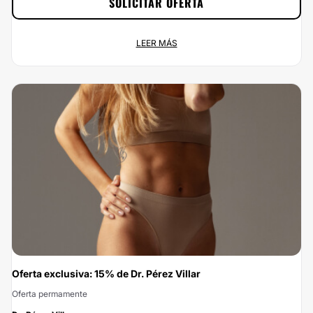
SOLICITAR OFERTA
Precio especial para tratamientos estéticos: 30% de DTO
LEER MÁS
Oferta permamente
3 sedes en Las Palmas de Gran...
No dejes escapar esta oportunidad: con Multiestetica.com vas a ahorrar el
30% si te pones en las manos de Dr. Miklos Molnar. Si estás buscando el
mejor precio para un servicio de calidad, ¡has encontrado la mejor opción!
Porque en Multiestetica.com, no queremos que el precio sea el problema.
Oferta exclusiva: 15% de Dr. Pérez Villar
Oferta permamente
-15%