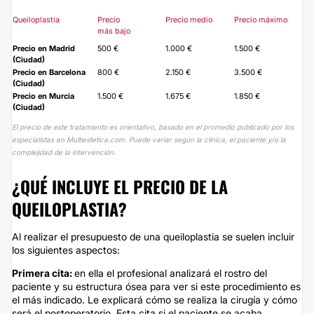
Queiloplastia
Precio
Precio medio
Precio máximo
más bajo
Precio en Madrid
500 €
1.000 €
1.500 €
(Ciudad)
Precio en Barcelona
800 €
2.150 €
3.500 €
(Ciudad)
Precio en Murcia
1.500 €
1.675 €
1.850 €
(Ciudad)
El precio de este tratamiento es orientativo, basado en el promedio publicado por los
especialistas en Multiestetica.com. Puede variar según la clínica, el paciente y/o la
complejidad de la intervención.
¿QUÉ INCLUYE EL PRECIO DE LA
QUEILOPLASTIA?
Al realizar el presupuesto de una queiloplastia se suelen incluir
los siguientes aspectos:
Primera cita:
en ella el profesional analizará el rostro del
paciente y su estructura ósea para ver si este procedimiento es
el más indicado. Le explicará cómo se realiza la cirugía y cómo
será el postoperatorio. Esta cita si el paciente se acaba