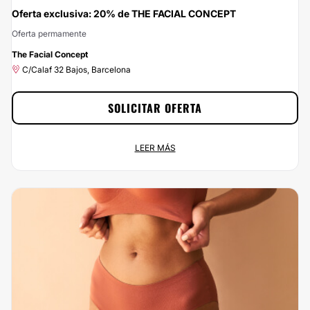
Oferta exclusiva: 20% de THE FACIAL CONCEPT
Oferta permamente
-20%
The Facial Concept
C/Calaf 32 Bajos, Barcelona
SOLICITAR OFERTA
Oferta exclusiva: 20% de THE FACIAL CONCEPT
LEER MÁS
Oferta permamente
C/Calaf 32 Bajos, Barcelona
¡Ponle buena cara a la vida por menos de lo que esperas! En
Multiestetica.com podrás contratar los servicios de THE FACIAL CONCEPT y
estar como siempre has soñado. ¡Aprovecha el 20% de descuento ya!