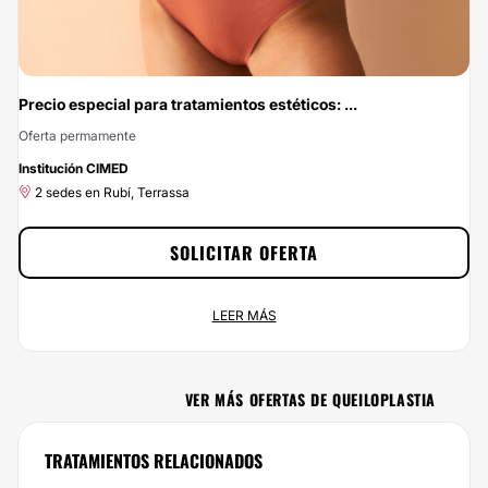
Precio especial para tratamientos estéticos: ...
Oferta permamente
-5%
Institución CIMED
2 sedes en Rubí, Terrassa
SOLICITAR OFERTA
Precio especial para tratamientos estéticos: 5% de DTO
LEER MÁS
Oferta permamente
2 sedes en Rubí, Terrassa
VER MÁS OFERTAS DE QUEILOPLASTIA
No dejes escapar esta oportunidad: con Multiestetica.com vas a ahorrar el 5%
si te pones en las manos de Institución CIMED. Si estás buscando el mejor
precio para un servicio de calidad, ¡has encontrado la mejor opción! Porque en
TRATAMIENTOS RELACIONADOS
Multiestetica.com, no queremos que el precio sea el problema.