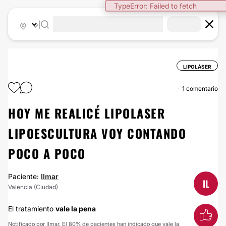
TypeError: Failed to fetch
|
LIPOLÁSER
1 comentario
HOY ME REALICÉ LIPOLASER
LIPOESCULTURA VOY CONTANDO
POCO A POCO
Paciente:
Ilmar
IL
Valencia (Ciudad)
El tratamiento
vale la pena
Notificado por Ilmar. El 80% de pacientes han indicado que vale la