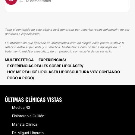
13 comentarios
Todo el contenido de esta página está generado por usuarios reales del portal y no por
doctores o especialistas.
La información que aparece en Multiestetica.com en ningún caso puede sustituir la
relación entre el paciente y su médico. Multiestetica.com no hace apología de un
tratamiento médico específico, de un producto comercial o de un servicio.
MULTIESTETICA
EXPERIENCIAS
EXPERIENCIAS REALES SOBRE LIPOLÁSER
HOY ME REALICÉ LIPOLASER LIPOESCULTURA VOY CONTANDO
POCO A POCO
ÚLTIMAS CLÍNICAS VISTAS
MedicalR2
Fisioterapia Guillén
Marista Clínica
Dr. Miguel Liberato