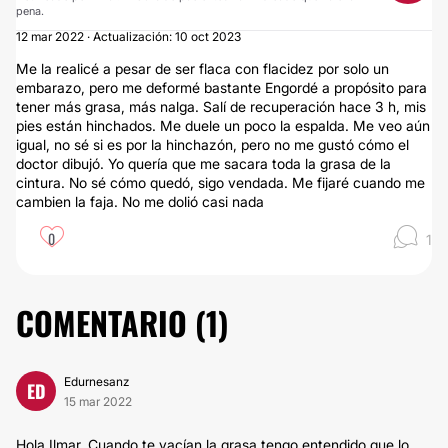
pena.
12 mar 2022 · Actualización: 10 oct 2023
Me la realicé a pesar de ser flaca con flacidez por solo un
embarazo, pero me deformé bastante Engordé a propósito para
tener más grasa, más nalga. Salí de recuperación hace 3 h, mis
pies están hinchados. Me duele un poco la espalda. Me veo aún
igual, no sé si es por la hinchazón, pero no me gustó cómo el
doctor dibujó. Yo quería que me sacara toda la grasa de la
cintura. No sé cómo quedó, sigo vendada. Me fijaré cuando me
cambien la faja. No me dolió casi nada
0
1
COMENTARIO (
1
)
Edurnesanz
ED
15 mar 2022
Hola Ilmar. Cuando te vacían la grasa tengo entendido que lo