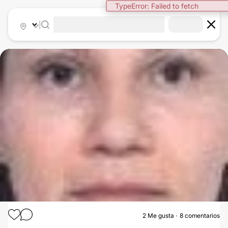
TypeError: Failed to fetch
|
2
Me gusta
8 comentarios
HILOS TENSORES