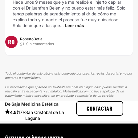
Hace unos 9 meses que ya me realicé el injerto capilar
con el Dr juanfran Belen y no puedo estar más feliz. Solo
tengo palabras de agradecimiento al dr de cómo me
explico todo y durante el proceso fue muy cuidadoso.
Solo decir que a los que...
Leer más
RobertoBotia
RO
Sin comentarios
Todo el contenido de esta página está generado por usuarios reales del portal y no por
doctores o especialistas.
La información que aparece en Multiestetica.com en ningún caso puede sustituir la
relación entre el paciente y su médico. Multiestetica.com no hace apología de un
tratamiento médico específico, de un producto comercial o de un servicio.
De Saja Medicina Estética
MULTIESTETICA
EXPERIENCIAS
CONTACTAR
EXPERIENCIAS REALES SOBRE HILOS TENSORES
4.5
(17)
·
San Cristóbal de La
CONSEGUÍ REJUVENECERME!
Laguna