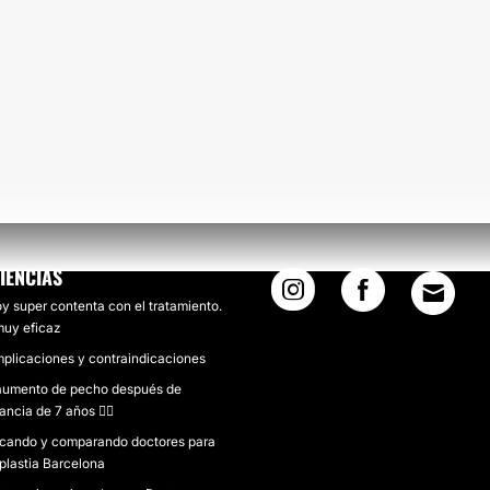
IENCIAS
y super contenta con el tratamiento.
muy eficaz
plicaciones y contraindicaciones
aumento de pecho después de
ancia de 7 años ✊🏻
cando y comparando doctores para
plastia Barcelona