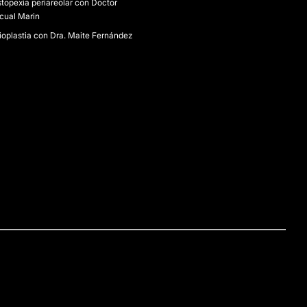
topexia periareolar con Doctor
cual Marin
ioplastia con Dra. Maite Fernández