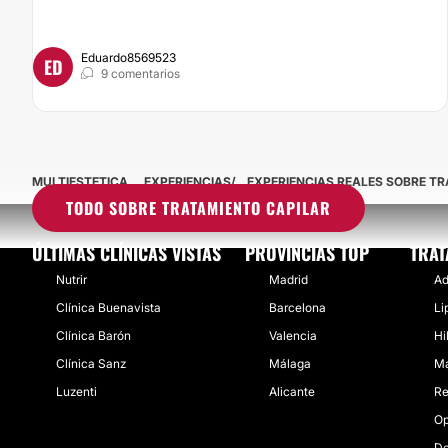
Eduardo8569523
ED
9 comentarios
MULTIESTETICA
EXPERIENCIAS
EXPERIENCIAS REALES SOBRE T
TODO SOBRE TRATAMIENTO CAPILAR
ÚLTIMAS CLÍNICAS VISTAS
PROVINCIAS TOP
TRAT
Nutrir
Madrid
Ad
Clínica Buenavista
Barcelona
Li
Clínica Barón
Valencia
Hi
Clínica Sanz
Málaga
Ma
Luzenti
Alicante
Re
Op
De