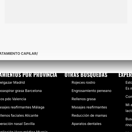
RATAMIENTO CAPILAR
AMIENTOS POR PROVINCIA
OTRAS BÚSQUEDAS
EXPER
elgazar Madrid
Rojeces rostro
Esto
Es 
poaspirar grasa Barcelona
Engrosamiento peneano
Com
los pdo Valencia
Rellenos grasa
Mi 
sajes reafirmantes Málaga
Masajes reafirmantes
lact
llenos faciales Alicante
Reducción de mamas
Bus
eración nasal Sevilla
Aparatos dentales
rino
pilación láser médica Murcia