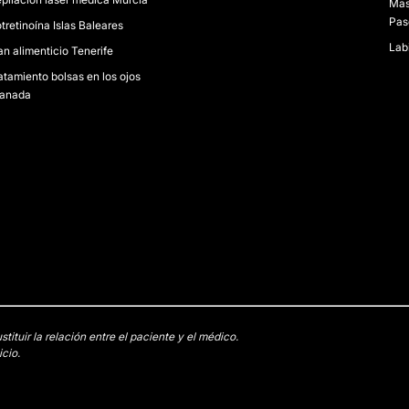
Mas
Pas
otretinoína Islas Baleares
Lab
an alimenticio Tenerife
atamiento bolsas en los ojos
anada
tuir la relación entre el paciente y el médico.
cio.