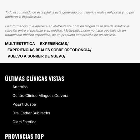
Todo el contenido de esta página está generado por usuarios reales del portal y no por
doctores o especialistas.
La información que aparece en Multiestetica.com en ningún caso puede sustituir la
relación entre el paciente y su médico. Multiestetica.com no hace apología de un
tratamiento médico específico, de un producto comercial o de un servicio.
MULTIESTETICA
EXPERIENCIAS
EXPERIENCIAS REALES SOBRE ORTODONCIA
VUELVO A SONREÍR DE NUEVO
ÚLTIMAS CLÍNICAS VISTAS
Artemiss
Centro Clínico Mínguez Cervera
Posa't Guapa
Dra. Esther Subirachs
Glam Estética
PROVINCIAS TOP