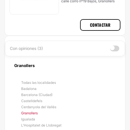
calle corro nº19 Bajos, Granollers
CONTACTAR
Con opiniones (3)
Granollers
Todas las localidades
Badalona
Barcelona (Ciudad)
Castelldefels
Cerdanyola del Vallès
Granollers
Igualada
L'Hospitalet de Llobregat