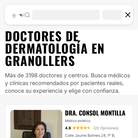
|
DOCTORES DE
DERMATOLOGÍA
EN
GRANOLLERS
Más de 3198 doctores y centros. Busca médicos
y clínicas recomendados por pacientes reales,
conoce su experiencia y elige con confianza.
DRA. CONSOL MONTILLA
Médico estético
4.6
(20 Opiniones)
Calle Jaume Balmes 24, 1º B,