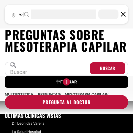
|
PREGUNTAS SOBRE
MESOTERAPIA CAPILAR
BUSCAR
1
FILTRAR
MULTIESTETICA
PREGUNTAS
MESOTERAPIA CAPILAR
PREGUNTA AL DOCTOR
ÚLTIMAS CLÍNICAS VISTAS
Dr. Leonidas Varella
La Salud Hospital