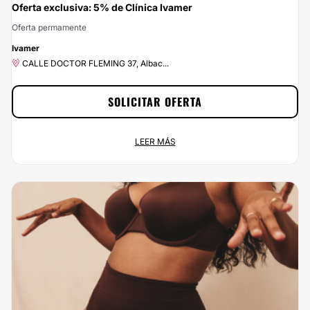
Oferta exclusiva: 5% de Clínica Ivamer
Oferta permamente
-5%
Ivamer
CALLE DOCTOR FLEMING 37, Albac...
SOLICITAR OFERTA
Oferta exclusiva: 5% de Clínica Ivamer
LEER MÁS
Oferta permamente
CALLE DOCTOR FLEMING 37, Albac...
¡Ponle buena cara a la vida por menos de lo que esperas! En
Multiestetica.com podrás contratar los servicios de Clínica Ivamer y estar
como siempre has soñado. ¡Aprovecha el 5% de descuento ya!