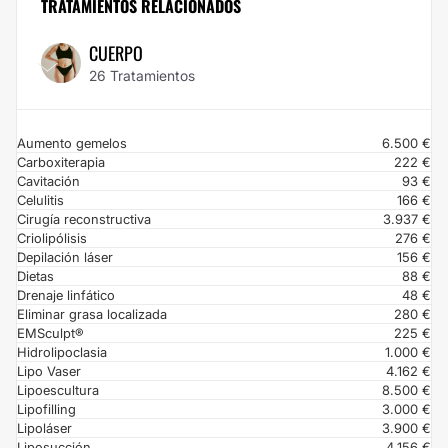
TRATAMIENTOS RELACIONADOS
CUERPO
26 Tratamientos
Aumento gemelos
6.500 €
Carboxiterapia
222 €
Cavitación
93 €
Celulitis
166 €
Cirugía reconstructiva
3.937 €
Criolipólisis
276 €
Depilación láser
156 €
Dietas
88 €
Drenaje linfático
48 €
Eliminar grasa localizada
280 €
EMSculpt®
225 €
Hidrolipoclasia
1.000 €
Lipo Vaser
4.162 €
Lipoescultura
8.500 €
Lipofilling
3.000 €
Lipoláser
3.900 €
Liposucción
4.156 €