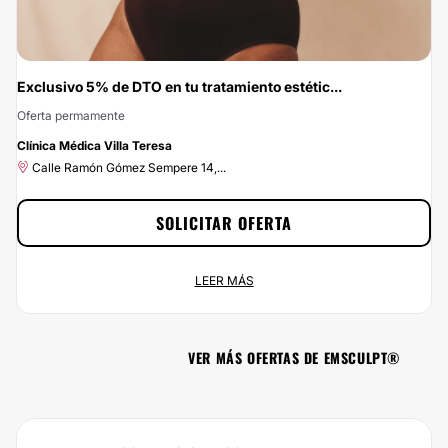
Exclusivo 5% de DTO en tu tratamiento estétic...
Oferta permamente
-5%
Clínica Médica Villa Teresa
Calle Ramón Gómez Sempere 14,...
SOLICITAR OFERTA
Exclusivo 5% de DTO en tu tratamiento estético
LEER MÁS
Oferta permamente
Calle Ramón Gómez Sempere 14,...
VER MÁS OFERTAS DE EMSCULPT®
Empieza a ahorrar ahora mismo disfrutando del 5% de descuento que te
ofrecemos por contratar a Clinica Médica Villa Teresa a través de
Multiestetica.com. Clica en el botón Solicitar Oferta y ¡aprovecha nuestros
descuentos!